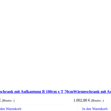
chrank mit Aufkantung B 100cm x T 70cm
Wärmeschrank mit Au
€
1.002,80
€
(Brutto:
)
(Brutto:
)
 den Warenkorb
In den Warenkorb