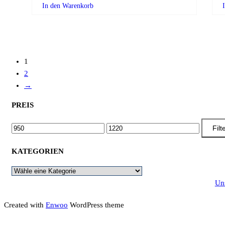
In den Warenkorb
1
2
→
PREIS
MIN.
MAX.
Filt
PREIS
PREIS
KATEGORIEN
Un
Created with
Enwoo
WordPress theme