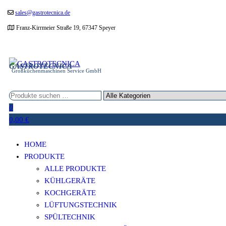
Zum
sales@gastrotecnica.de
Inhalt
Franz-Kirrmeier Straße 19, 67347 Speyer
springen
GASTROTECNICA
Großküchenmaschinen Service GmbH
0
0,00 €
HOME
PRODUKTE
ALLE PRODUKTE
KÜHLGERÄTE
KOCHGERÄTE
LÜFTUNGSTECHNIK
SPÜLTECHNIK