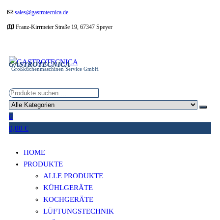
Zum
sales@gastrotecnica.de
Inhalt
Franz-Kirrmeier Straße 19, 67347 Speyer
springen
GASTROTECNICA
Großküchenmaschinen Service GmbH
0
0,00 €
HOME
PRODUKTE
ALLE PRODUKTE
KÜHLGERÄTE
KOCHGERÄTE
LÜFTUNGSTECHNIK