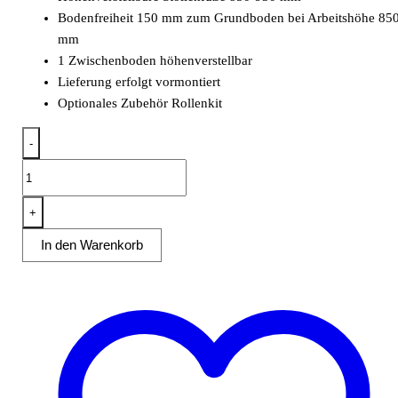
Bodenfreiheit 150 mm zum Grundboden bei Arbeitshöhe 85
mm
1 Zwischenboden höhenverstellbar
Lieferung erfolgt vormontiert
Optionales Zubehör Rollenkit
-
Wärmeschrank
mit
Aufkantung
+
B
In den Warenkorb
100cm
x
T
70cm
Menge