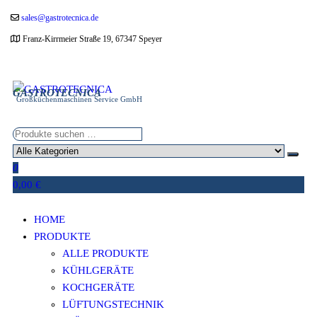
Zum
sales@gastrotecnica.de
Inhalt
Franz-Kirrmeier Straße 19, 67347 Speyer
springen
GASTROTECNICA
Großküchenmaschinen Service GmbH
0
0,00 €
HOME
PRODUKTE
ALLE PRODUKTE
KÜHLGERÄTE
KOCHGERÄTE
LÜFTUNGSTECHNIK