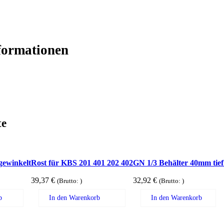
nformationen
te
gewinkelt
Rost für KBS 201 401 202 402
GN 1/3 Behälter 40mm tief
39,37
€
32,92
€
(Brutto:
)
(Brutto:
)
b
In den Warenkorb
In den Warenkorb