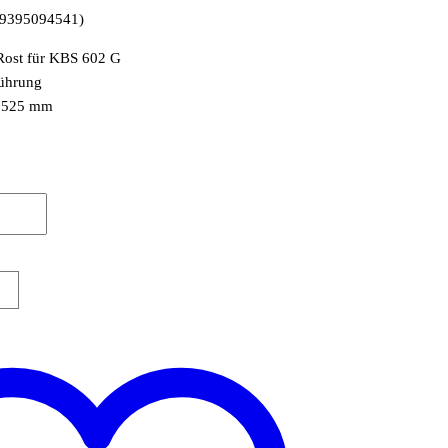
059395094541)
Rost für KBS 602 G
führung
x 525 mm