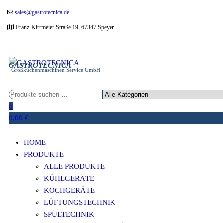
Zum
sales@gastrotecnica.de
Inhalt
Franz-Kirrmeier Straße 19, 67347 Speyer
springen
GASTROTECNICA
Großküchenmaschinen Service GmbH
0
0,00 €
HOME
PRODUKTE
ALLE PRODUKTE
KÜHLGERÄTE
KOCHGERÄTE
LÜFTUNGSTECHNIK
SPÜLTECHNIK