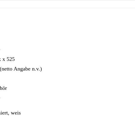
e
x x 525
(netto Angabe n.v.)
hör
e
niert, weis