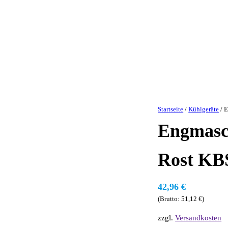
Startseite
/
Kühlgeräte
/ E
Engmasch
Rost KB
42,96
€
(Brutto:
51,12
€
)
zzgl.
Versandkosten