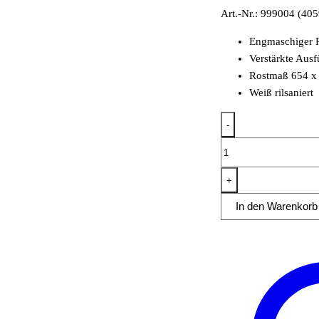
Art.-Nr.: 999004 (4
Engmaschiger 
Verstärkte Aus
Rostmaß 654 
Weiß rilsaniert
-
Engmaschiger
und
verstärkter
+
Rost
In den Warenkorb
KBS
602
G
Menge