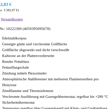
42,83
€
to:
3.382,97
€
)
.
Versandkosten
-Nr.: 10222309 (4059395095678)
Edelstahlkorpus
Geneigte glatte und verchromte Grillfläche
Grillfläche abgesenkt und dicht verschweißt
Kaltzone an der Plattenvorderseite
Runder Fettablass
Fettauffangschale
Zündung mittels Piezozünder
Atmosphärische Stahlbrenner mit mehreren Flammenreihen pro
Heizzone
Zündflamme und Thermoelement
Verchromte Ausführung mit Gasregelthermostat, regelbar bis +280 °C
Sicherheitsthermostat
Temperatur regelbar über Gasregelventil mit Klein- und Großstellung