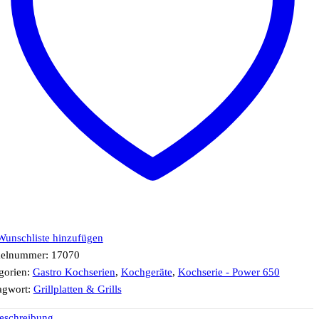
Wunschliste hinzufügen
kelnummer:
17070
gorien:
Gastro Kochserien
,
Kochgeräte
,
Kochserie - Power 650
agwort:
Grillplatten & Grills
eschreibung