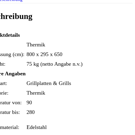
chreibung
ktdetails
Thermik
sung (cm):
800 x 295 x 650
ht:
75 kg (netto Angabe n.v.)
re Angaben
art:
Grillplatten & Grills
rie:
Thermik
atur von:
90
atur bis:
280
aterial:
Edelstahl