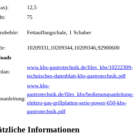
as):
12,5
ht:
75
zubehör:
Fettauffangschale, 1 Schaber
ör:
10209331,10209344,10209346,92900600
oads
www.kbs-gastrotechnik.de/files_kbs/10222309-
plan:
technisches-datenblatt-kbs-gastrotechnik.pdf
www.kbs-
gastrotechnik.de/files_kbs/bedienungsanleitung-
bsanleitung:
elektro-gas-grillplatten-serie-power-650-kbs-
gastrotechnik.pdf
tzliche Informationen