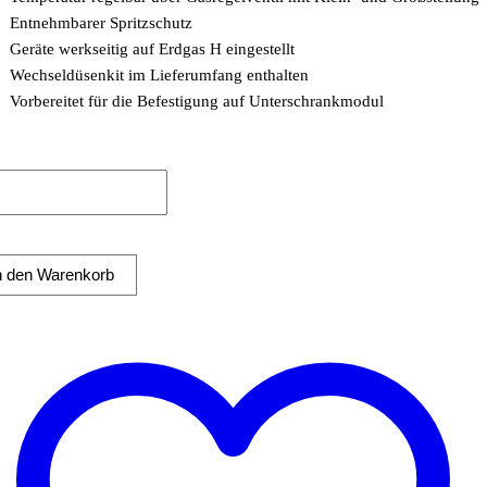
Entnehmbarer Spritzschutz
Geräte werkseitig auf Erdgas H eingestellt
Wechseldüsenkit im Lieferumfang enthalten
Vorbereitet für die Befestigung auf Unterschrankmodul
platte
hromte
n den Warenkorb
he 796x555mm
zonen
gerät
ge