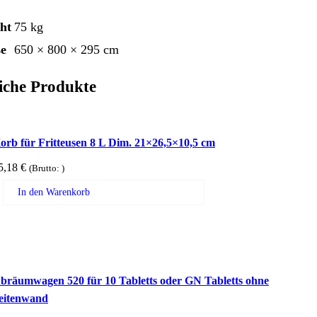
ht
75 kg
e
650 × 800 × 295 cm
iche Produkte
orb für Fritteusen 8 L Dim. 21×26,5×10,5 cm
5,18
€
(Brutto:
)
In den Warenkorb
bräumwagen 520 für 10 Tabletts oder GN Tabletts ohne
eitenwand