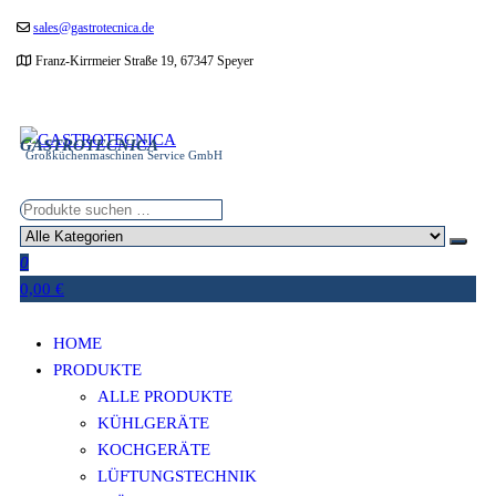
Zum
sales@gastrotecnica.de
Inhalt
Franz-Kirrmeier Straße 19, 67347 Speyer
springen
GASTROTECNICA
Großküchenmaschinen Service GmbH
0
0,00 €
HOME
PRODUKTE
ALLE PRODUKTE
KÜHLGERÄTE
KOCHGERÄTE
LÜFTUNGSTECHNIK