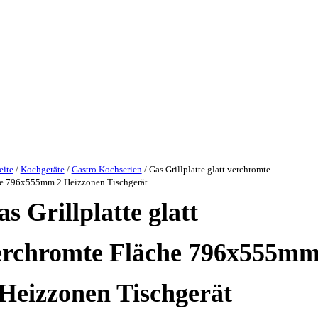
eite
/
Kochgeräte
/
Gastro Kochserien
/ Gas Grillplatte glatt verchromte
e 796x555mm 2 Heizzonen Tischgerät
s Grillplatte glatt
erchromte Fläche 796x555m
 Heizzonen Tischgerät