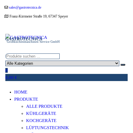
Zum
sales@gastrotecnica.de
Inhalt
Franz-Kirrmeier Straße 19, 67347 Speyer
springen
GASTROTECNICA
Großküchenmaschinen Service GmbH
0
0,00 €
HOME
PRODUKTE
ALLE PRODUKTE
KÜHLGERÄTE
KOCHGERÄTE
LÜFTUNGSTECHNIK