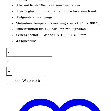
Abstand Roste/Bleche 80 mm zueinander
Thermoglastür doppelt isoliert mit schwarzem Rand
Aufgesetzter Stangengriff
Stufenlose Temperatursteuerung von 50 °C bis 300 °C
Timerfunktion bis 120 Minuten mit Signalton
Serienzubehör 2 Bleche B x T 600 x 400 mm
4 Stollenfüße
-
Heißluftofen
Euronorm
6,4
+
kW
In den Warenkorb
mit
manueller
Beschwadung
Menge