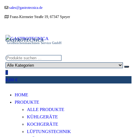
Zum
sales@gastrotecnica.de
Inhalt
Franz-Kirrmeier Straße 19, 67347 Speyer
springen
GASTROTECNICA
Großküchenmaschinen Service GmbH
0
0,00 €
HOME
PRODUKTE
ALLE PRODUKTE
KÜHLGERÄTE
KOCHGERÄTE
LÜFTUNGSTECHNIK