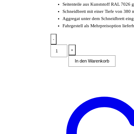
Seitenteile aus Kunststoff RAL 7026 gr
Schneidbrett mit einer Tiefe von 380
Aggregat unter dem Schneidbrett eing
Fahrgestell als Mehrpreisoption liefer
-
Mehrzweckvitrine
+
Super
In den Warenkorb
1250
C
mit
gebogenem
Glasaufbau
Menge