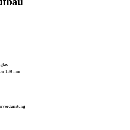
ufbau
sglas
 von 139 mm
erverdunstung