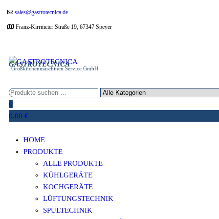
Zum
sales@gastrotecnica.de
Inhalt
Franz-Kirrmeier Straße 19, 67347 Speyer
springen
GASTROTECNICA
Großküchenmaschinen Service GmbH
0
0,00 €
HOME
PRODUKTE
ALLE PRODUKTE
KÜHLGERÄTE
KOCHGERÄTE
LÜFTUNGSTECHNIK
SPÜLTECHNIK