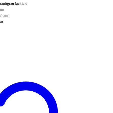
anitgrau lackiert
 mm
ebaut
bar