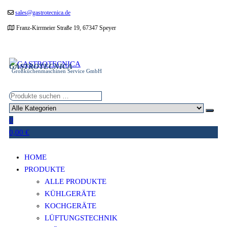
Zum
sales@gastrotecnica.de
Inhalt
Franz-Kirrmeier Straße 19, 67347 Speyer
springen
GASTROTECNICA
Großküchenmaschinen Service GmbH
0
0,00 €
HOME
PRODUKTE
ALLE PRODUKTE
KÜHLGERÄTE
KOCHGERÄTE
LÜFTUNGSTECHNIK