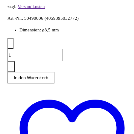
zzgl.
Versandkosten
Art.-Nr.: 50490006 (4059395032772)
Dimension: ø8,5 mm
-
Nudelform
Maccheroni
für
+
Nudelmaschine
In den Warenkorb
1,5kg
Menge