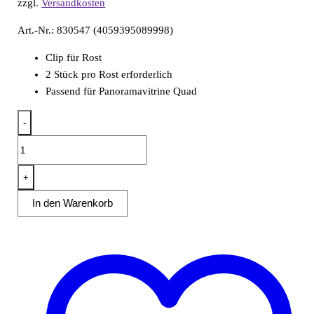
zzgl.
Versandkosten
Art.-Nr.: 830547 (4059395089998)
Clip für Rost
2 Stück pro Rost erforderlich
Passend für Panoramavitrine Quad
-
Panoramavitrine
Quad
Clip
+
für
In den Warenkorb
Rost
Menge