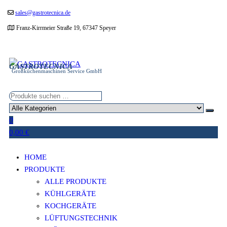
Zum
sales@gastrotecnica.de
Inhalt
Franz-Kirrmeier Straße 19, 67347 Speyer
springen
GASTROTECNICA
Großküchenmaschinen Service GmbH
0
0,00 €
HOME
PRODUKTE
ALLE PRODUKTE
KÜHLGERÄTE
KOCHGERÄTE
LÜFTUNGSTECHNIK