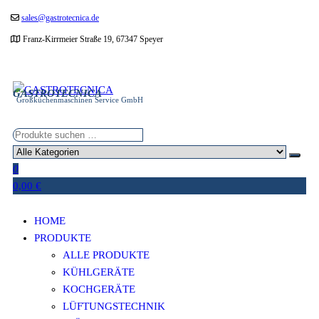
Zum
sales@gastrotecnica.de
Inhalt
Franz-Kirrmeier Straße 19, 67347 Speyer
springen
GASTROTECNICA
Großküchenmaschinen Service GmbH
0
0,00 €
HOME
PRODUKTE
ALLE PRODUKTE
KÜHLGERÄTE
KOCHGERÄTE
LÜFTUNGSTECHNIK