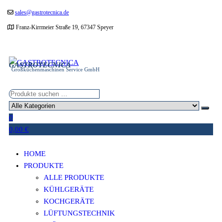
Zum
sales@gastrotecnica.de
Inhalt
Franz-Kirrmeier Straße 19, 67347 Speyer
springen
GASTROTECNICA
Großküchenmaschinen Service GmbH
0
0,00 €
HOME
PRODUKTE
ALLE PRODUKTE
KÜHLGERÄTE
KOCHGERÄTE
LÜFTUNGSTECHNIK