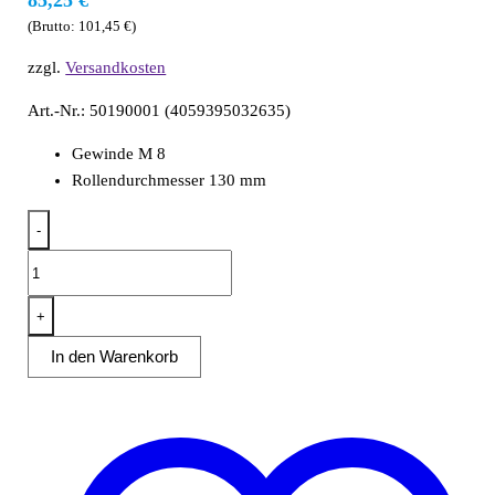
85,25
€
(Brutto:
101,45
€
)
zzgl.
Versandkosten
Art.-Nr.: 50190001 (4059395032635)
Gewinde M 8
Rollendurchmesser 130 mm
-
Rollen-
Kit
Teigknetmaschinen
+
7
In den Warenkorb
bis
38
kg
Menge