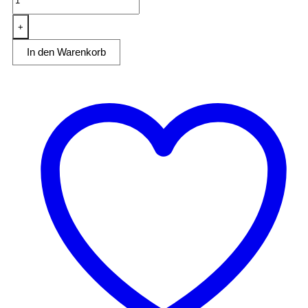
Herd
6
+
Platten
In den Warenkorb
Umluft-
Elektro-
Backofen
Menge