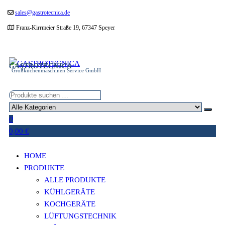
Zum
sales@gastrotecnica.de
Inhalt
Franz-Kirrmeier Straße 19, 67347 Speyer
springen
GASTROTECNICA
Großküchenmaschinen Service GmbH
0
0,00 €
HOME
PRODUKTE
ALLE PRODUKTE
KÜHLGERÄTE
KOCHGERÄTE
LÜFTUNGSTECHNIK